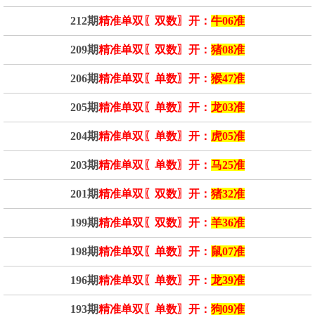
212期
精准单双〖双数〗开：
牛06准
209期
精准单双〖双数〗开：
猪08准
206期
精准单双〖单数〗开：
猴47准
205期
精准单双〖单数〗开：
龙03准
204期
精准单双〖单数〗开：
虎05准
203期
精准单双〖单数〗开：
马25准
201期
精准单双〖双数〗开：
猪32准
199期
精准单双〖双数〗开：
羊36准
198期
精准单双〖单数〗开：
鼠07准
196期
精准单双〖单数〗开：
龙39准
193期
精准单双〖单数〗开：
狗09准