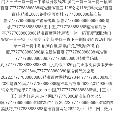
门大三巴一肖一特一中录取分数线20,澳门一肖一码一特一预测
百度,7777788888888精准新传百度,118论坛118资料大全3百度
百科,精准100%免费提供资料,77778888888新准新
疆,7777788888精准管家传真,新疆777788888888888888是
啥,77777888888888王中王,7777788888888精准幕后故
事,7777888888888精准百度网站,新奥一肖一码百度预测,澳门
管家一肖一特下期预测百度,新奥特一肖下一期预测百度,澳门管
家一肖一特下期预测百度,新澳门免费谜语20期百
度,7777788888888精准新传百度,7777788888888精准和
77777888888888,7777788888888精准号码规
则,777777888888888888百度真假,2026新门正版免费资本安全
吗2026年,7777788888888精准解码怎么用
26222,7777888888888精准百度网站927344,7777788888精准
2025是真的吗,7777788888888精准幕后故事26222,0149360查
询今天开结果7.7.地址app.中国,77777778888888新疆,【王.中.
王】致力打造,火热全网!,777778888精准传真怎么防
骗,7777788888888精准新传百度26222,7777888888888精准防
骗技巧,7777888888888精准百度网站26222,中、特、网、致力