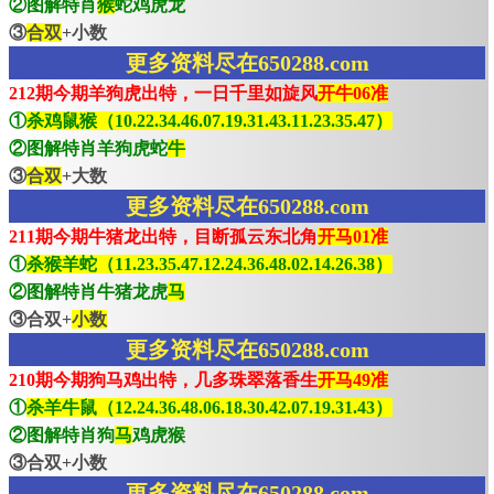
②图解特肖
猴
蛇鸡虎龙
③
合双
+小数
更多资料尽在650288.com
212期今期羊狗虎出特，一日千里如旋风
开牛06准
①
杀鸡鼠猴（10.22.34.46.07.19.31.43.11.23.35.47）
②图解特肖羊狗虎蛇
牛
③
合双
+大数
更多资料尽在650288.com
211期今期牛猪龙出特，目断孤云东北角
开马01准
①
杀猴羊蛇（11.23.35.47.12.24.36.48.02.14.26.38）
②图解特肖牛猪龙虎
马
③合双+
小数
更多资料尽在650288.com
210期今期狗马鸡出特，几多珠翠落香生
开马49准
①
杀羊牛鼠（12.24.36.48.06.18.30.42.07.19.31.43）
②图解特肖狗
马
鸡虎猴
③合双+小数
更多资料尽在650288.com