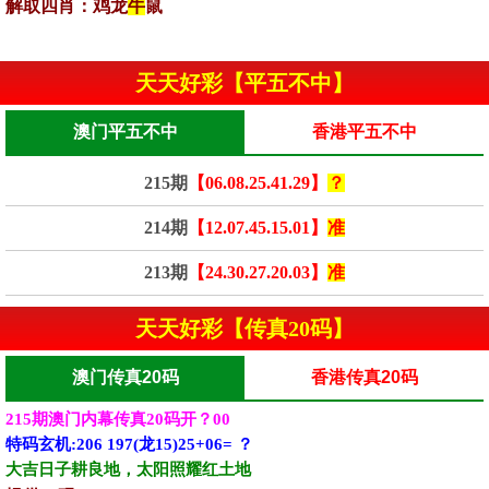
解取四肖：鸡龙
牛
鼠
天天好彩【平五不中】
澳门平五不中
香港平五不中
215期
【06.08.25.41.29】
？
214期
【12.07.45.15.01】
准
213期
【24.30.27.20.03】
准
天天好彩【传真20码】
澳门传真20码
香港传真20码
215期澳门内幕传真20码开？00
特码玄机:206 197(龙15)25+06= ？
大吉日子耕良地，太阳照耀红土地