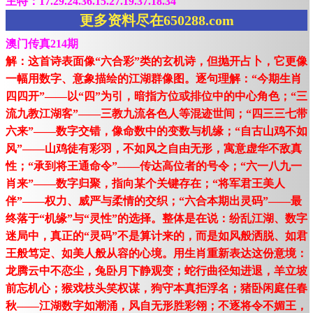
主特：17.29.24.36.15.27.19.37.18.34
更多资料尽在650288.com
澳门传真214期
解：这首诗表面像“六合彩”类的玄机诗，但抛开占卜，它更像
一幅用数字、意象描绘的江湖群像图。逐句理解：“今期生肖
四四开”——以“四”为引，暗指方位或排位中的中心角色；“三
流九教江湖客”——三教九流各色人等混迹世间；“四三三七带
六来”——数字交错，像命数中的变数与机缘；“自古山鸡不如
风”——山鸡徒有彩羽，不如风之自由无形，寓意虚华不敌真
性；“承到将王通命令”——传达高位者的号令；“六一八九一
肖来”——数字归聚，指向某个关键存在；“将军君王美人
伴”——权力、威严与柔情的交织；“六合本期出灵码”——最
终落于“机缘”与“灵性”的选择。整体是在说：纷乱江湖、数字
迷局中，真正的“灵码”不是算计来的，而是如风般洒脱、如君
王般笃定、如美人般从容的心境。用生肖重新表达这份意境：
龙腾云中不恋尘，兔卧月下静观变；蛇行曲径知进退，羊立坡
前忘机心；猴戏枝头笑权谋，狗守本真拒浮名；猪卧闲庭任春
秋——江湖数字如潮涌，风自无形胜彩翎；不逐将令不媚王，