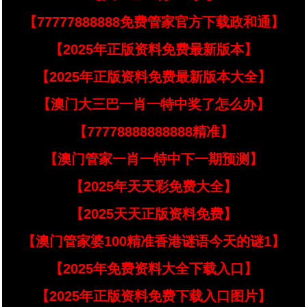
【77777888888免费管家官方下载政和通】
【2025年正版资料免费最新版本】
【2025年正版资料免费最新版本大全】
【澳门大三巴一肖一特中奖了怎么办】
【77778888888888精准】
【澳门管家一肖一特中下一期预测】
【2025年天天彩免费大全】
【2025天天正版资料免费】
【澳门管家婆100精准香港谜语今天的谜1】
【2025年免费资料大全下载入口】
【2025年正版资料免费下载入口图片】