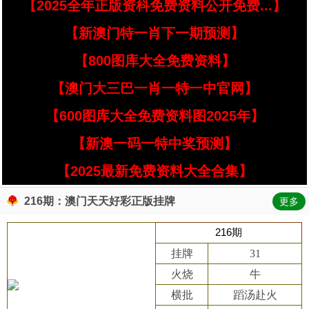
【2025全年正版资枓免费资料公开免费...】
【新澳门特一肖下一期预测】
【800图库大全免费资料】
【澳门大三巴一肖一特一中官网】
【600图库大全免费资料图2025年】
【新澳一码一特中奖预测】
【2025最新免费资料大全合集】
216期：澳门天天好彩正版挂牌
更多
216期
挂牌
31
火烧
牛
横批
蹈汤赴火