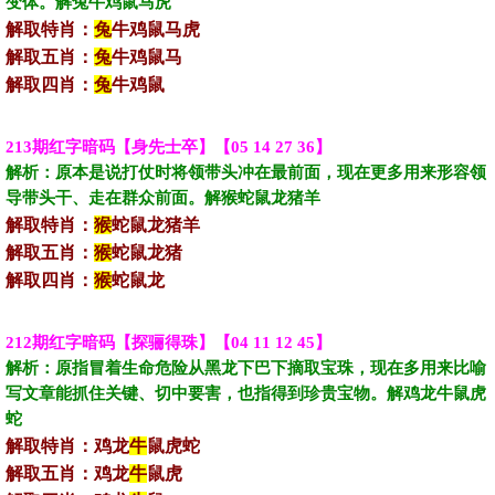
变体。解兔牛鸡鼠马虎‌‌‌‌‌‌‌
解取特肖：
兔
牛鸡鼠马虎
解取五肖：
兔
牛鸡鼠马
解取四肖：
兔
牛鸡鼠
213期红字暗码【身先士卒】【05 14 27 36】
解析：‌‌原本是说打仗时将领带头冲在最前面，现在更多用来形容领
导带头干、走在群众前面。解猴蛇鼠龙猪羊‌‌‌‌‌‌‌
解取特肖：
猴
蛇鼠龙猪羊
解取五肖：
猴
蛇鼠龙猪
解取四肖：
猴
蛇鼠龙
212期红字暗码【探骊得珠】【04 11 12 45】
解析：‌‌原指冒着生命危险从黑龙下巴下摘取宝珠，现在多用来‌比喻
写文章能抓住关键、切中要害‌，也指得到珍贵宝物。‌‌解鸡龙牛鼠虎
蛇‌‌‌‌‌‌‌
解取特肖：鸡龙
牛
鼠虎蛇
解取五肖：鸡龙
牛
鼠虎