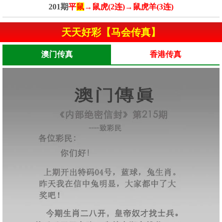
201期
平
鼠
→鼠虎(2连)→鼠虎羊(3连)
天天好彩【马会传真】
澳门传真
香港传真