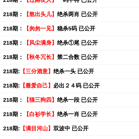
218期：
【过路友人】
一码中特 已公开
218期：
【熬出头儿】
绝杀两肖 已公开
218期：
【匆匆一见】
稳杀5码 已公开
218期：
【风尘满身】
绝杀①尾 已公开
218期：
【秋冬冗长】
禁二合数 已公开
218期:
【三分酒意】
绝杀一头 已公开
218期:
【最爱自己】
必出２４码 已公开
218期：
【猫三狗四】
绝杀一段 已公开
218期：
【白衫学长】
绝杀一肖 已公开
218期:
【满目河山】
双波中 已公开