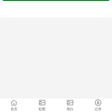
首页
彩图
黑白
记录