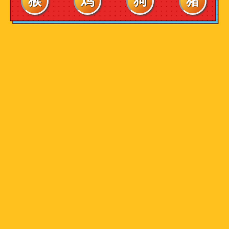
猴
鸡
狗
猪