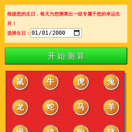
根据您的生日，每天为您测算出一组专属于您的幸运生
肖！
选择生日：
开 始 测 算
鼠
牛
虎
兔
龙
蛇
马
羊