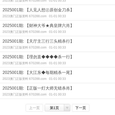
2023澳门正版资料 670288.com
01-01 00:33
2025001期: 【人见人想㊣原创金刀杀】
2023澳门正版资料 670288.com
01-01 00:33
2025001期: 【财神大爷★典皇牌六肖】
2023澳门正版资料 670288.com
01-01 00:33
2025001期: 【天厅主三行三头精杀行】
2023澳门正版资料 670288.com
01-01 00:33
2025001期: 【理勿直◆◆◆◆杀一行】
2023澳门正版资料 670288.com
01-01 00:33
2025001期: 【大江东◆每期精杀一尾】
2023澳门正版资料 670288.com
01-01 00:33
2025001期: 【正版一灯大师无错杀肖】
2023澳门正版资料 670288.com
01-01 00:33
上一页
第1页
下一页