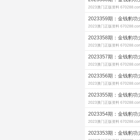
2023澳门正版资料 670288.co
2023359期：金钱豹功
2023澳门正版资料 670288.co
2023358期：金钱豹功
2023澳门正版资料 670288.co
2023357期：金钱豹功
2023澳门正版资料 670288.co
2023356期：金钱豹功
2023澳门正版资料 670288.co
2023355期：金钱豹功
2023澳门正版资料 670288.co
2023354期：金钱豹功
2023澳门正版资料 670288.co
2023353期：金钱豹功