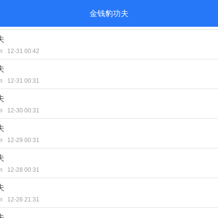
金钱豹功夫
夫
m
12-31 00:42
夫
m
12-31 00:31
夫
m
12-30 00:31
夫
m
12-29 00:31
夫
m
12-28 00:31
夫
m
12-26 21:31
夫