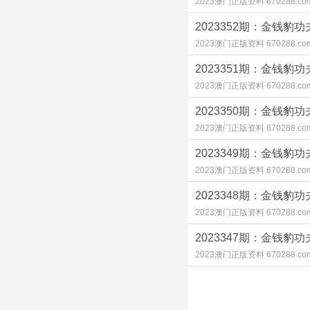
2023澳门正版资料 670288.co
2023352期：金钱豹功
2023澳门正版资料 670288.co
2023351期：金钱豹功
2023澳门正版资料 670288.co
2023350期：金钱豹功
2023澳门正版资料 670288.co
2023349期：金钱豹功
2023澳门正版资料 670288.co
2023348期：金钱豹功
2023澳门正版资料 670288.co
2023347期：金钱豹功
2023澳门正版资料 670288.co