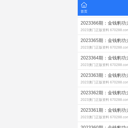
首页
2023366期：金钱豹功
2023澳门正版资料 670288.co
2023365期：金钱豹功
2023澳门正版资料 670288.co
2023364期：金钱豹功
2023澳门正版资料 670288.co
2023363期：金钱豹功
2023澳门正版资料 670288.co
2023362期：金钱豹功
2023澳门正版资料 670288.co
2023361期：金钱豹功
2023澳门正版资料 670288.co
2023360期：金钱豹功