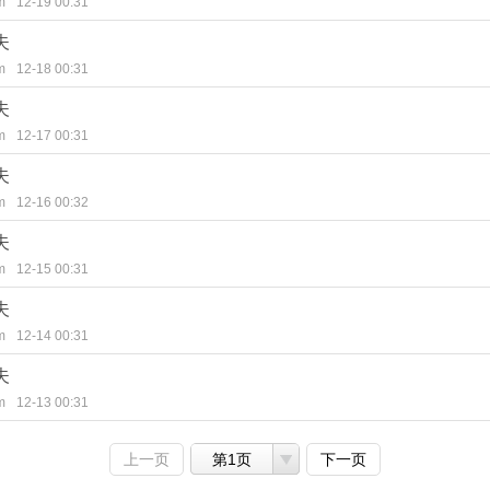
m
12-19 00:31
夫
m
12-18 00:31
夫
m
12-17 00:31
夫
m
12-16 00:32
夫
m
12-15 00:31
夫
m
12-14 00:31
夫
m
12-13 00:31
上一页
第1页
下一页