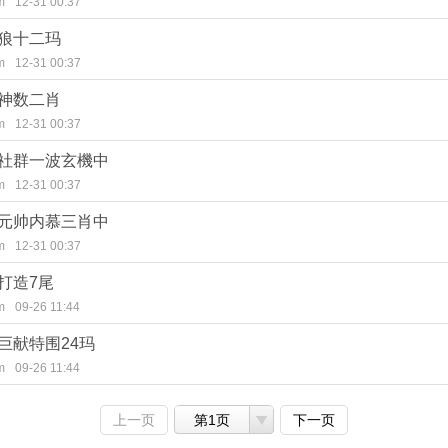
m
12-31 00:37
匹狼十二玛
m
12-31 00:37
葛神数二肖
m
12-31 00:37
泽社群一波玄機中
m
12-31 00:37
蓬元帅内慕三肖中
m
12-31 00:37
力打造7尾
m
09-26 11:44
力巨献特围24玛
m
09-26 11:44
上一页
第1页
下一页