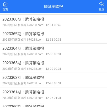
腾算策略报
首页
返回
2023366期：腾算策略报
2023澳门正版资料 670288.com
12-31 00:42
2023365期：腾算策略报
2023澳门正版资料 670288.com
12-31 00:31
2023364期：腾算策略报
2023澳门正版资料 670288.com
12-30 00:31
2023363期：腾算策略报
2023澳门正版资料 670288.com
12-29 00:31
2023362期：腾算策略报
2023澳门正版资料 670288.com
12-28 00:31
2023361期：腾算策略报
2023澳门正版资料 670288.com
12-26 21:31
2023360期：腾算策略报