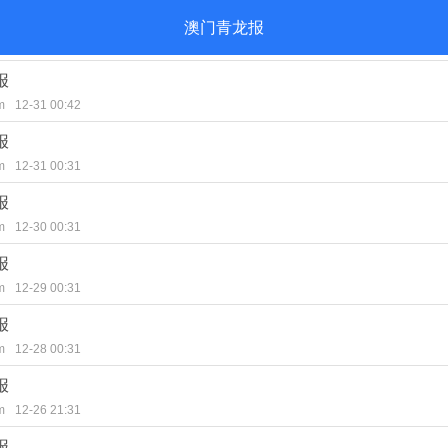
澳门青龙报
报
m
12-31 00:42
报
m
12-31 00:31
报
m
12-30 00:31
报
m
12-29 00:31
报
m
12-28 00:31
报
m
12-26 21:31
报