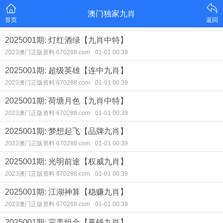
澳门独家九肖
首页
返回
2025001期: 灯红酒绿【九肖中特】
2023澳门正版资料 670288.com
01-01 00:39
2025001期: 超级英雄【连中九肖】
2023澳门正版资料 670288.com
01-01 00:39
2025001期: 荷塘月色【九肖中特】
2023澳门正版资料 670288.com
01-01 00:39
2025001期: 梦想起飞【品牌九肖】
2023澳门正版资料 670288.com
01-01 00:39
2025001期: 光明前途【权威九肖】
2023澳门正版资料 670288.com
01-01 00:39
2025001期: 江湖神算【稳赚九肖】
2023澳门正版资料 670288.com
01-01 00:39
2025001期: 完美组合【赢钱九肖】