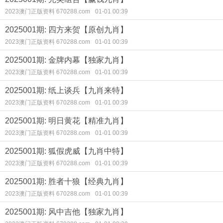
2023澳门正版资料 670288.com
01-01 00:39
2025001期: 四方来贺【原创九肖】
2023澳门正版资料 670288.com
01-01 00:39
2025001期: 金牌内幕【独家九肖】
2023澳门正版资料 670288.com
01-01 00:39
2025001期: 纸上谈兵【九肖来特】
2023澳门正版资料 670288.com
01-01 00:39
2025001期: 明日黄花【精准九肖】
2023澳门正版资料 670288.com
01-01 00:39
2025001期: 狐假虎威【九肖中特】
2023澳门正版资料 670288.com
01-01 00:39
2025001期: 胜者十狼【经典九肖】
2023澳门正版资料 670288.com
01-01 00:39
2025001期: 风中吉他【独家九肖】