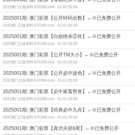
2023澳门正版资料 670288.com
01-01 00:30
2025001期: 澳门彩票【公开特码合数】←※已免费公开
2023澳门正版资料 670288.com
01-01 00:30
2025001期: 澳门彩票【白姐绝杀②肖】←※已免费公开
2023澳门正版资料 670288.com
01-01 00:30
2025001期: 澳门彩票【公开TM大小】←※已免费公开
2023澳门正版资料 670288.com
01-01 00:30
2025001期: 澳门彩票【公开必中波色】←※已免费公开
2023澳门正版资料 670288.com
01-01 00:30
2025001期: 澳门彩票【必中家畜野兽】←※已免费公开
2023澳门正版资料 670288.com
01-01 00:30
2025001期: 澳门彩票【经典必中九肖】←※已免费公开
2023澳门正版资料 670288.com
01-01 00:30
2025001期: 澳门彩票【真功夫抓6尾】←※已免费公开