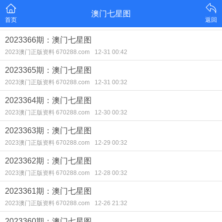
澳门七星图
首页
返回
2023366期：澳门七星图
2023澳门正版资料 670288.com
12-31 00:42
2023365期：澳门七星图
2023澳门正版资料 670288.com
12-31 00:32
2023364期：澳门七星图
2023澳门正版资料 670288.com
12-30 00:32
2023363期：澳门七星图
2023澳门正版资料 670288.com
12-29 00:32
2023362期：澳门七星图
2023澳门正版资料 670288.com
12-28 00:32
2023361期：澳门七星图
2023澳门正版资料 670288.com
12-26 21:32
2023360期：澳门七星图