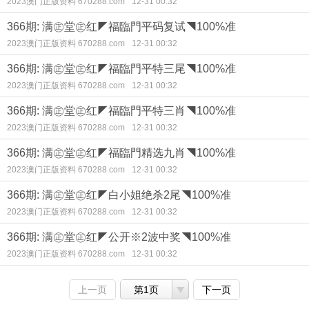
2023澳门正版资料 670288.com
12-31 00:32
366期: 满㊣堂㊣红◤福臨門平码复试◥100%准
2023澳门正版资料 670288.com
12-31 00:32
366期: 满㊣堂㊣红◤福臨門平特三尾◥100%准
2023澳门正版资料 670288.com
12-31 00:32
366期: 满㊣堂㊣红◤福臨門平特三肖◥100%准
2023澳门正版资料 670288.com
12-31 00:32
366期: 满㊣堂㊣红◤福臨門精选九肖◥100%准
2023澳门正版资料 670288.com
12-31 00:32
366期: 满㊣堂㊣红◤白小姐绝杀2尾◥100%准
2023澳门正版资料 670288.com
12-31 00:32
366期: 满㊣堂㊣红◤公开※2波中奖◥100%准
2023澳门正版资料 670288.com
12-31 00:32
上一页
第1页
下一页