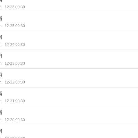
m
12-26 00:30
肖
m
12-25 00:30
肖
m
12-24 00:30
肖
m
12-23 00:30
肖
m
12-22 00:30
肖
m
12-21 00:30
肖
m
12-20 00:30
肖