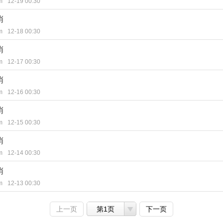
m
12-19 00:30
肖
m
12-18 00:30
肖
m
12-17 00:30
肖
m
12-16 00:30
肖
m
12-15 00:30
肖
m
12-14 00:30
肖
m
12-13 00:30
上一页
第1页
下一页