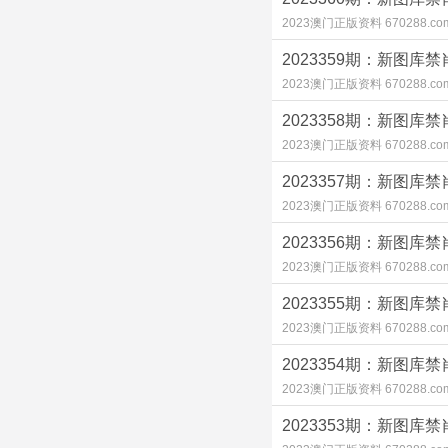
2023澳门正版资料 670288.co
2023359期：新图库禁
2023澳门正版资料 670288.co
2023358期：新图库禁
2023澳门正版资料 670288.co
2023357期：新图库禁
2023澳门正版资料 670288.co
2023356期：新图库禁
2023澳门正版资料 670288.co
2023355期：新图库禁
2023澳门正版资料 670288.co
2023354期：新图库禁
2023澳门正版资料 670288.co
2023353期：新图库禁