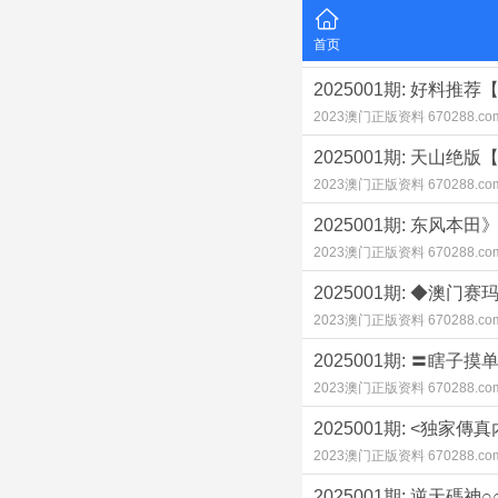
首页
2025001期: 好料
2023澳门正版资料 670288.co
2025001期: 天山
2023澳门正版资料 670288.co
2025001期: 东风本
2023澳门正版资料 670288.co
2025001期: ◆澳
2023澳门正版资料 670288.co
2025001期: 〓瞎子摸
2023澳门正版资料 670288.co
2025001期: <独家
2023澳门正版资料 670288.co
2025001期: 逆天碼