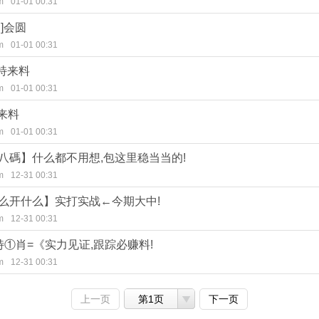
m
01-01 00:31
P]会圆
m
01-01 00:31
仲特来料
m
01-01 00:31
}来料
m
01-01 00:31
肖八碼】什么都不用想,包这里稳当当的!
m
12-31 00:31
买什么开什么】实打实战←今期大中!
m
12-31 00:31
平特①肖=《实力见证,跟踪必赚料!
m
12-31 00:31
上一页
第1页
下一页