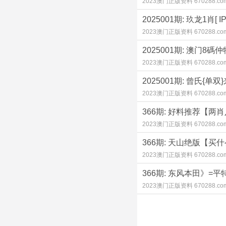
2023澳门正版资料 670288.co
2025001期: 玖龙1肖[ I
2023澳门正版资料 670288.co
2025001期: 澳门8碼
2023澳门正版资料 670288.co
2025001期: 曾氏{单双
2023澳门正版资料 670288.co
366期: 好料推荐【两
2023澳门正版资料 670288.co
366期: 天山绝版【
2023澳门正版资料 670288.co
366期: 东风本田》=
2023澳门正版资料 670288.co