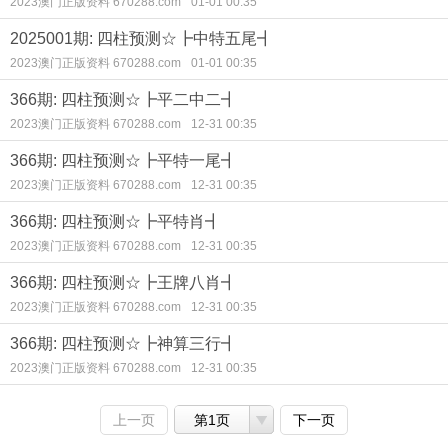
2023澳门正版资料 670288.com
01-01 00:35
2025001期: 四柱预测☆┣中特五尾┫
2023澳门正版资料 670288.com
01-01 00:35
366期: 四柱预测☆┣平二中二┫
2023澳门正版资料 670288.com
12-31 00:35
366期: 四柱预测☆┣平特一尾┫
2023澳门正版资料 670288.com
12-31 00:35
366期: 四柱预测☆┣平特肖┫
2023澳门正版资料 670288.com
12-31 00:35
366期: 四柱预测☆┣王牌八肖┫
2023澳门正版资料 670288.com
12-31 00:35
366期: 四柱预测☆┣神算三行┫
2023澳门正版资料 670288.com
12-31 00:35
上一页
第1页
下一页