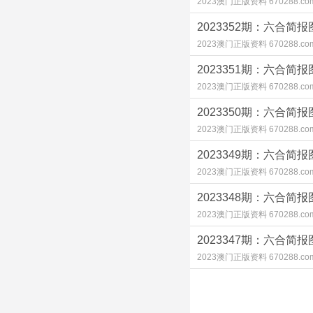
2023澳门正版资料 670288.co
2023352期：六合简报
2023澳门正版资料 670288.co
2023351期：六合简报
2023澳门正版资料 670288.co
2023350期：六合简报
2023澳门正版资料 670288.co
2023349期：六合简报
2023澳门正版资料 670288.co
2023348期：六合简报
2023澳门正版资料 670288.co
2023347期：六合简报
2023澳门正版资料 670288.co