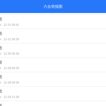
六合简报图
图
m
12-31 00:41
图
m
12-31 00:30
图
m
12-30 00:30
图
m
12-29 00:30
图
m
12-28 00:30
图
m
12-26 21:30
图