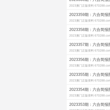
2023澳门正版资料 670288.co
2023359期：六合简报
2023澳门正版资料 670288.co
2023358期：六合简报
2023澳门正版资料 670288.co
2023357期：六合简报
2023澳门正版资料 670288.co
2023356期：六合简报
2023澳门正版资料 670288.co
2023355期：六合简报
2023澳门正版资料 670288.co
2023354期：六合简报
2023澳门正版资料 670288.co
2023353期：六合简报