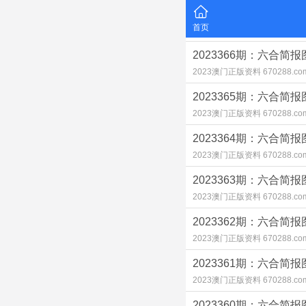
首页
2023366期：六合简报
2023澳门正版资料 670288.co
2023365期：六合简报
2023澳门正版资料 670288.co
2023364期：六合简报
2023澳门正版资料 670288.co
2023363期：六合简报
2023澳门正版资料 670288.co
2023362期：六合简报
2023澳门正版资料 670288.co
2023361期：六合简报
2023澳门正版资料 670288.co
2023360期：六合简报