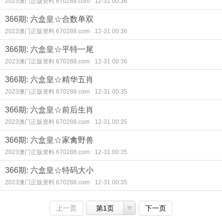
2023澳门正版资料 670288.com
12-31 00:36
366期: 六盒皇☆合数单双
2023澳门正版资料 670288.com
12-31 00:36
366期: 六盒皇☆平特一尾
2023澳门正版资料 670288.com
12-31 00:36
366期: 六盒皇☆精华五肖
2023澳门正版资料 670288.com
12-31 00:35
366期: 六盒皇☆前后生肖
2023澳门正版资料 670288.com
12-31 00:35
366期: 六盒皇☆家禽野兽
2023澳门正版资料 670288.com
12-31 00:35
366期: 六盒皇☆特码大小
2023澳门正版资料 670288.com
12-31 00:35
上一页
第1页
下一页