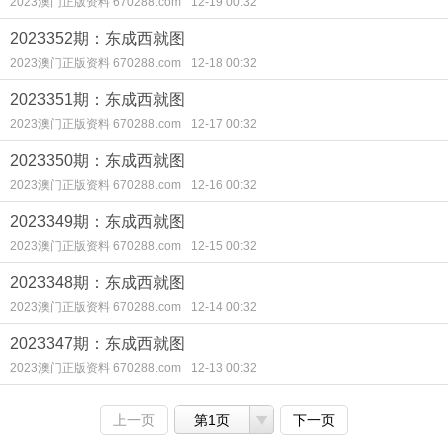
2023澳门正版资料 670288.com
12-19 00:32
2023352期：东成西就图
2023澳门正版资料 670288.com
12-18 00:32
2023351期：东成西就图
2023澳门正版资料 670288.com
12-17 00:32
2023350期：东成西就图
2023澳门正版资料 670288.com
12-16 00:32
2023349期：东成西就图
2023澳门正版资料 670288.com
12-15 00:32
2023348期：东成西就图
2023澳门正版资料 670288.com
12-14 00:32
2023347期：东成西就图
2023澳门正版资料 670288.com
12-13 00:32
上一页
第1页
下一页