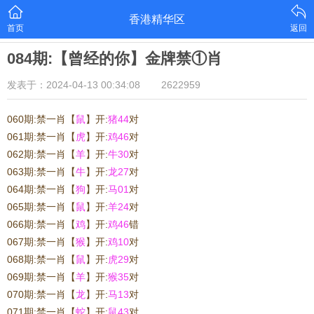
香港精华区
首页
返回
084期:【曾经的你】金牌禁①肖
发表于：2024-04-13 00:34:08
2622959
060期:禁一肖
【
鼠
】开:
猪44
对
061期:禁一肖
【
虎
】开:
鸡46
对
062期:禁一肖
【
羊
】开:
牛30
对
063期:禁一肖
【
牛
】开:
龙27
对
064期:禁一肖
【
狗
】开:
马01
对
065期:禁一肖
【
鼠
】开:
羊24
对
066期:禁一肖
【
鸡
】开:
鸡46
错
067期:禁一肖
【
猴
】开:
鸡10
对
068期:禁一肖
【
鼠
】开:
虎29
对
069期:禁一肖
【
羊
】开:
猴35
对
070期:禁一肖
【
龙
】开:
马13
对
071期:禁一肖
【
蛇
】开:
鼠43
对