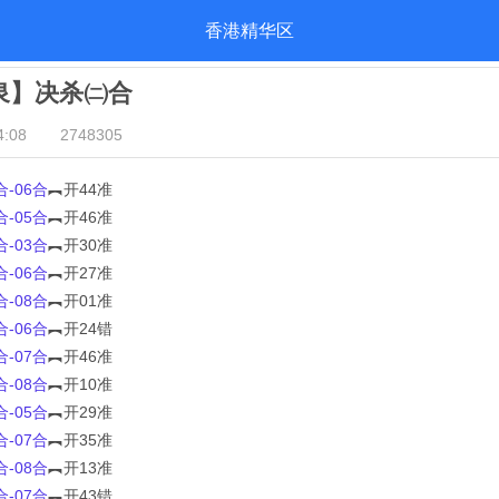
香港精华区
九泉】决杀㈡合
:08
2748305
合-06合
︻开44准
合-05合
︻开46准
合-03合
︻开30准
合-06合
︻开27准
合-08合
︻开01准
合-06合
︻开24错
合-07合
︻开46准
合-08合
︻开10准
合-05合
︻开29准
合-07合
︻开35准
合-08合
︻开13准
合-07合
︻开43错