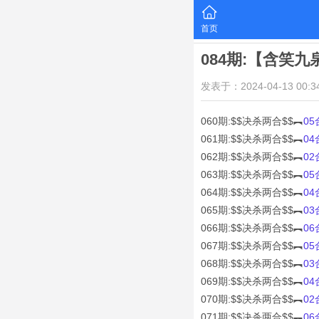
首页
084期:【含笑
发表于：2024-04-13 00:34
060期:$$决杀两合$$︻
05
061期:$$决杀两合$$︻
04
062期:$$决杀两合$$︻
02
063期:$$决杀两合$$︻
05
064期:$$决杀两合$$︻
04
065期:$$决杀两合$$︻
03
066期:$$决杀两合$$︻
06
067期:$$决杀两合$$︻
05
068期:$$决杀两合$$︻
03
069期:$$决杀两合$$︻
04
070期:$$决杀两合$$︻
02
071期:$$决杀两合$$︻
06