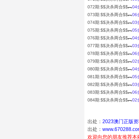
072期:$$决杀两合$$︻
04
073期:$$决杀两合$$︻
06
074期:$$决杀两合$$︻
03
075期:$$决杀两合$$︻
05
076期:$$决杀两合$$︻
04
077期:$$决杀两合$$︻
03
078期:$$决杀两合$$︻
06
079期:$$决杀两合$$︻
02
080期:$$决杀两合$$︻
04
081期:$$决杀两合$$︻
05
082期:$$决杀两合$$︻
03
083期:$$决杀两合$$︻
06
084期:$$决杀两合$$︻
02
出处：
2023澳门正版
出处：
www.670288.co
欢迎向您的朋友推荐本