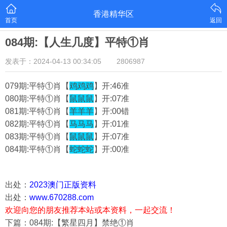
香港精华区
首页
返回
084期:【人生几度】平特①肖
发表于：2024-04-13 00:34:05
2806987
079期:平特①肖【
鸡鸡鸡
】开:46准
080期:平特①肖【
鼠鼠鼠
】开:07准
081期:平特①肖【
羊羊羊
】开:00错
082期:平特①肖【
马马马
】开:01准
083期:平特①肖【
鼠鼠鼠
】开:07准
084期:平特①肖【
蛇蛇蛇
】开:00准
出处：
2023澳门正版资料
出处：
www.670288.com
欢迎向您的朋友推荐本站或本资料，一起交流！
下篇：084期:【繁星四月】禁绝①肖