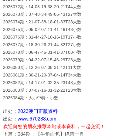
2026072期：14-03-19-38-20-21T44大数
2026073期：37-48-34-49-05-43T27大数
2026074期：21-07-38-18-01-33T28大数
2026075期：05-02-07-11-41-46T43小数
2026076期：31-44-27-10-16-19T17小数
2026077期：18-30-26-21-44-32T27小数
2026078期：06-47-45-01-41-37T08小数
2026079期：04-32-07-15-46-29T23大数
2026080期：12-26-07-05-31-42T11大数
2026081期：30-21-20-07-04-14T34大数
2026082期：14-17-01-02-35-23T48大数
2026083期：37-07-16-01-32-22T23大数
2026084期：大小中特：小数
出处：
2023澳门正版资料
出处：
www.670288.com
欢迎向您的朋友推荐本站或本资料，一起交流！
下篇：084期：【牛角面包】绝禁一肖