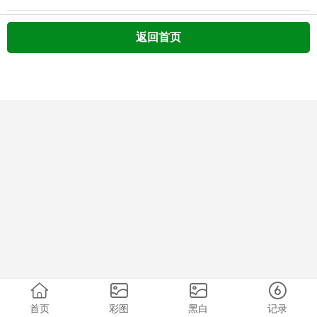
返回首页
首页
彩图
黑白
记录