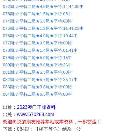
072期:☆平特二尾★4.8尾★平特:14.44.38中
073期:☆平特二尾★1.5尾★平特:05中
074期:☆平特二尾★5.9尾★平特:00错
075期:☆平特二尾★1.2尾★平特:11.41.02中
076期:☆平特二尾★4.0尾★平特:10.44中
077期:☆平特二尾★9.5尾★平特:00错
078期:☆平特二尾★1.4尾★平特:01.41中
079期:☆平特二尾★5.0尾★平特:15中
080期:☆平特二尾★8.6尾★平特:26中
081期:☆平特二尾★5.3尾★平特:00错
082期:☆平特二尾★5.7尾★平特:35.17中
083期:☆平特二尾★9.8尾★平特:00错
084期:☆平特二尾★6.3尾★平特:00中
出处：
2023澳门正版资料
出处：
www.670288.com
欢迎向您的朋友推荐本站或本资料，一起交流！
下篇：084期：【楼下等你】绝杀一波