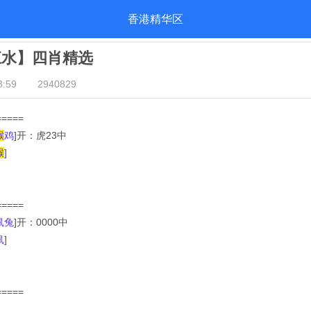
香港精华区
江水】四肖精选
:59
2940829
=====
猴
鸡
]开：虎23中
猴
]
=====
鼠兔
]开：0000中
鼠
]
=====