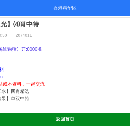
香港精华区
春光】⑷肖中特
:58
2874811
鸡鼠狗猪
】开:0000准
资料
m
站或本资料，一起交流！
江水】四肖精选
糖果】单双中特
返回首页