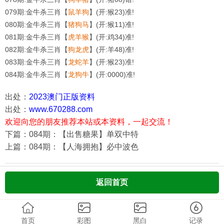
079期:金牛杀三肖【
鼠羊狗
】(开:猴23)准!
080期:金牛杀三肖【
猪狗马
】(开:猴11)准!
081期:金牛杀三肖【
虎羊猴
】(开:鸡34)准!
082期:金牛杀三肖【
狗龙虎
】(开:羊48)准!
083期:金牛杀三肖【
龙蛇羊
】(开:猴23)准!
084期:金牛杀三肖【
龙狗牛
】(开:0000)准!
出处：
2023澳门正版资料
出处：
www.670288.com
欢迎向您的朋友推荐本站或本资料，一起交流！
下篇：084期：【出售糖果】单双中特
上篇：084期：【人海拥抱】必中波色
返回首页
首页
彩图
黑白
记录