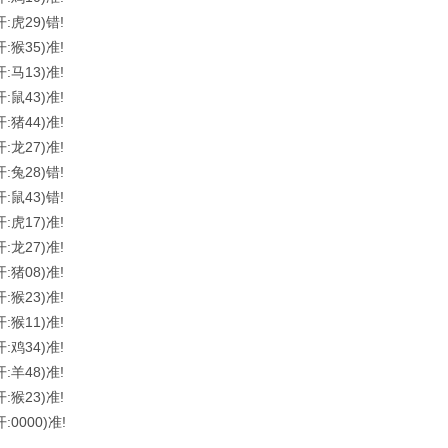
开:虎29)错!
开:猴35)准!
开:马13)准!
开:鼠43)准!
开:猪44)准!
开:龙27)准!
开:兔28)错!
开:鼠43)错!
开:虎17)准!
开:龙27)准!
开:猪08)准!
开:猴23)准!
开:猴11)准!
开:鸡34)准!
开:羊48)准!
开:猴23)准!
:0000)准!