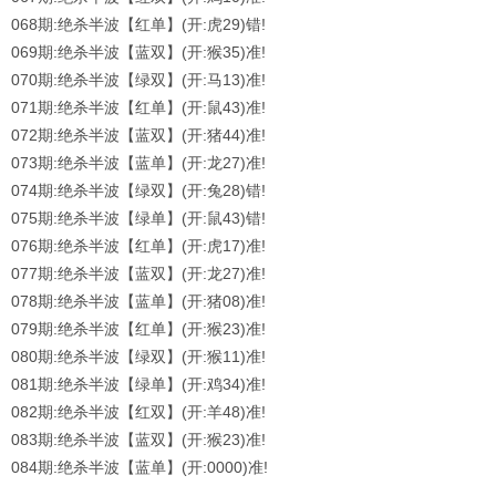
068期:绝杀半波【红单
】(开:虎29)错!
069期:绝杀半波【
蓝双
】(开:猴35)准!
070期:绝杀半波【绿双
】(开:马13)准!
071期:绝杀半波【红单
】(开:鼠43)准!
072期:绝杀半波【蓝双
】(开:猪44)准!
073期:绝杀半波【蓝单
】(开:龙27)准!
074期:绝杀半波【绿双
】(开:兔28)错!
075期:绝杀半波【绿单
】(开:鼠43)错!
076期:绝杀半波【
红
单
】(开:虎17)准!
077期:绝杀半波【蓝双
】(开:龙27)准!
078期:绝杀半波【蓝单
】(开:猪08)准!
079期:绝杀半波【红单
】(开:猴23)准!
080期:绝杀半波【绿双
】(开:猴11)准!
081期:绝杀半波【绿单
】(开:鸡34)准!
082期:绝杀半波【红双
】(开:羊48)准!
083期:绝杀半波【蓝双
】(开:猴23)准!
084期:绝杀半波【蓝单
】(开:0000)准!