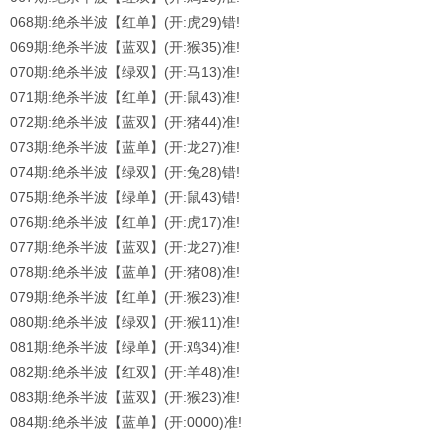
068期:绝杀半波【红单
】(开:虎29)错!
069期:绝杀半波【
蓝双
】(开:猴35)准!
070期:绝杀半波【绿双
】(开:马13)准!
071期:绝杀半波【红单
】(开:鼠43)准!
072期:绝杀半波【蓝双
】(开:猪44)准!
073期:绝杀半波【蓝单
】(开:龙27)准!
074期:绝杀半波【绿双
】(开:兔28)错!
075期:绝杀半波【绿单
】(开:鼠43)错!
076期:绝杀半波【
红
单
】(开:虎17)准!
077期:绝杀半波【蓝双
】(开:龙27)准!
078期:绝杀半波【蓝单
】(开:猪08)准!
079期:绝杀半波【红单
】(开:猴23)准!
080期:绝杀半波【绿双
】(开:猴11)准!
081期:绝杀半波【绿单
】(开:鸡34)准!
082期:绝杀半波【红双
】(开:羊48)准!
083期:绝杀半波【蓝双
】(开:猴23)准!
084期:绝杀半波【蓝单
】(开:0000)准!