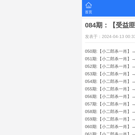
首页
084期：【受益
发表于：2024-04-13 00:33
050期:【小二郎杀一肖】
051期:【小二郎杀一肖】
052期:【小二郎杀一肖】
053期:【小二郎杀一肖】
054期:【小二郎杀一肖】
055期:【小二郎杀一肖】
056期:【小二郎杀一肖】
057期:【小二郎杀一肖】
058期:【小二郎杀一肖】
059期:【小二郎杀一肖】
060期:【小二郎杀一肖】
061期:【小二郎杀一肖】