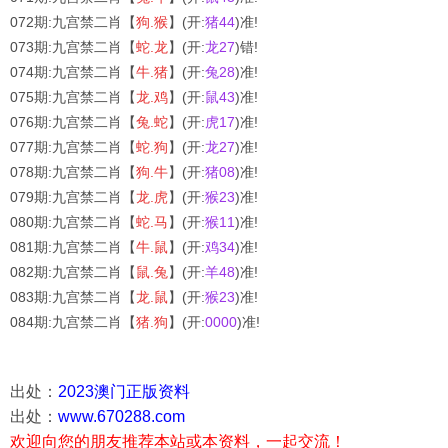
072期:九宫禁二肖【
狗.猴
】(开:
猪44
)准!
073期:九宫禁二肖【
蛇.龙
】(开:
龙27
)错!
074期:九宫禁二肖【
牛.猪
】(开:
兔28
)准!
075期:九宫禁二肖【
龙.鸡
】(开:
鼠43
)准!
076期:九宫禁二肖【
兔.蛇
】(开:
虎17
)准!
077期:九宫禁二肖【
蛇.狗
】(开:
龙27
)准!
078期:九宫禁二肖【
狗.牛
】(开:
猪08
)准!
079期:九宫禁二肖【
龙.虎
】(开:
猴23
)准!
080期:九宫禁二肖【
蛇.马
】(开:
猴11
)准!
081期:九宫禁二肖【
牛.鼠
】(开:
鸡34
)准!
082期:九宫禁二肖【
鼠.兔
】(开:
羊48
)准!
083期:九宫禁二肖【
龙.鼠
】(开:
猴23
)准!
084期:九宫禁二肖【
猪.狗
】(开:
0000
)准!
出处：
2023澳门正版资料
出处：
www.670288.com
欢迎向您的朋友推荐本站或本资料，一起交流！