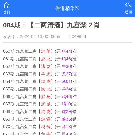
香港精华区
首页
返回
084期：【二两清酒】九宫禁２肖
发表于：2024-04-13 00:33:55
3049664
060期:九宫禁二肖【
鸡.羊
】(开:
猪44
)准!
061期:九宫禁二肖【
虎.龙
】(开:
鸡46
)准!
062期:九宫禁二肖【
猪.龙
】(开:
牛30
)准!
063期:九宫禁二肖【
羊.虎
】(开:
龙27
)准!
064期:九宫禁二肖【
鸡.虎
】(开:
马01
)准!
065期:九宫禁二肖【
鼠.龙
】(开:
羊24
)准!
066期:九宫禁二肖【
猴.马
】(开:
鸡46
)准!
067期:九宫禁二肖【
虎.鼠
】(开:
鸡10
)准!
068期:九宫禁二肖【
狗.虎
】(开:
虎29
)错!
069期:九宫禁二肖【
鸡.猴
】(开:
猴35
)错!
070期:九宫禁二肖【
鸡.兔
】(开:
马13
)准!
071期:九宫禁二肖【
兔.牛
】(开:
鼠43
)准!