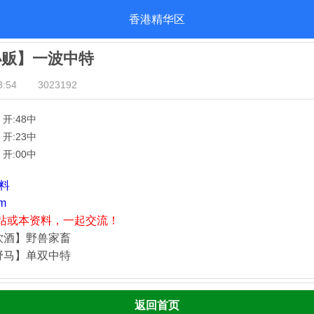
香港精华区
小贩】一波中特
:54
3023192
】开:48中
】开:23中
】开:00中
资料
m
站或本资料，一起交流！
饮酒】野兽家畜
野马】单双中特
返回首页