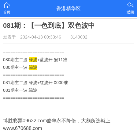
香港精华区
首页
返回
081期：【一色到底】双色波中
发表于：2024-04-13 00:33:46
3149692
=========================
080期主二波:
绿波
+蓝波开:猴11准
080期主一波:
绿波
=========================
081期主二波:绿波+红波开:0000准
081期主一波:绿波
=========================
博胜彩票09632.com赔率永不降倍，大额所选就上
www.670688.com