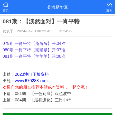
香港精华区
首页
返回
081期：【淡然面对】一肖平特
发表于：2024-04-13 00:33:45
3124588
079期:一肖平特【兔兔兔】开:04准
080期:一肖平特【鼠鼠鼠】开:07准
081期:一肖平特【羊羊羊】开:00准
出处：
2023澳门正版资料
出处：
www.670288.com
欢迎向您的朋友推荐本站或本资料，一起交流！
下篇：081期：【一色到底】双色波中
上篇：084期：【最初进化】三肖中特