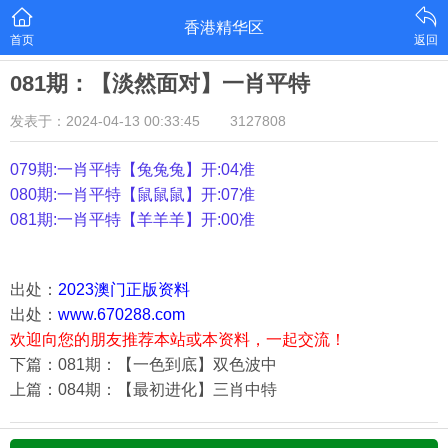
香港精华区
首页
返回
081期：【淡然面对】一肖平特
发表于：2024-04-13 00:33:45
3127808
079期:一肖平特【兔兔兔】开:04准
080期:一肖平特【鼠鼠鼠】开:07准
081期:一肖平特【羊羊羊】开:00准
出处：
2023澳门正版资料
出处：
www.670288.com
欢迎向您的朋友推荐本站或本资料，一起交流！
下篇：081期：【一色到底】双色波中
上篇：084期：【最初进化】三肖中特