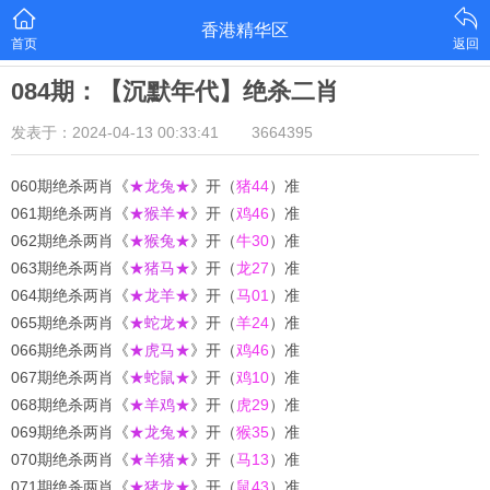
香港精华区
首页
返回
084期：【沉默年代】绝杀二肖
发表于：2024-04-13 00:33:41
3664395
060期绝杀两肖《
★龙兔★
》开（
猪44
）准
061期绝杀两肖《
★猴羊★
》开（
鸡46
）准
062期绝杀两肖《
★猴兔★
》开（
牛30
）准
063期绝杀两肖《
★猪马★
》开（
龙27
）准
064期绝杀两肖《
★龙羊★
》开（
马01
）准
065期绝杀两肖《
★蛇龙★
》开（
羊24
）准
066期绝杀两肖《
★虎马★
》开（
鸡46
）准
067期绝杀两肖《
★蛇鼠★
》开（
鸡10
）准
068期绝杀两肖《
★羊鸡★
》开（
虎29
）准
069期绝杀两肖《
★龙兔★
》开（
猴35
）准
070期绝杀两肖《
★羊猪★
》开（
马13
）准
071期绝杀两肖《
★猪龙★
》开（
鼠43
）准