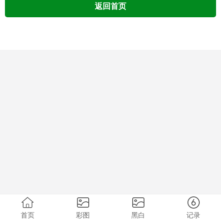
返回首页
首页
彩图
黑白
记录