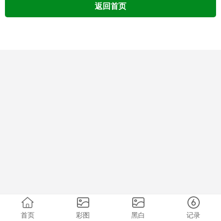
返回首页
首页
彩图
黑白
记录