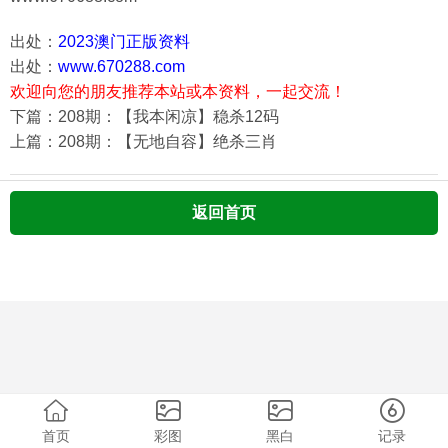
出处：
2023澳门正版资料
出处：
www.670288.com
欢迎向您的朋友推荐本站或本资料，一起交流！
下篇：208期：【我本闲凉】稳杀12码
上篇：208期：【无地自容】绝杀三肖
返回首页
首页
彩图
黑白
记录