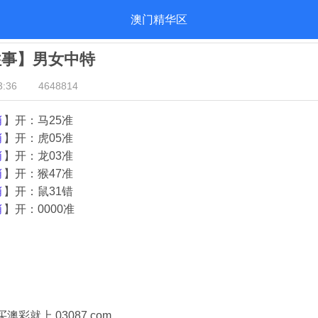
澳门精华区
往事】男女中特
:36
4648814
肖
】开：马25准
肖
】开：虎05准
肖
】开：龙03准
肖
】开：猴47准
肖
】开：鼠31错
肖
】开：0000准
彩就上 03087.com