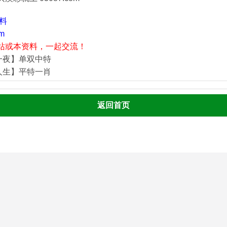
资料
m
站或本资料，一起交流！
一夜】单双中特
人生】平特一肖
返回首页