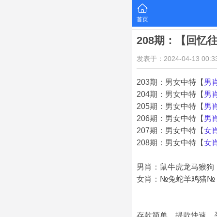
首页
208期：【回忆
发表于：2024-04-13 00:33
203期：男女中特【
男
204期：男女中特【
男
205期：男女中特【
男
206期：男女中特【
男
207期：男女中特【
女
208期：男女中特【
女
男肖：鼠牛虎龙马猴狗
女肖：№兔蛇羊鸡猪№
存款简单，提款快速，买澳