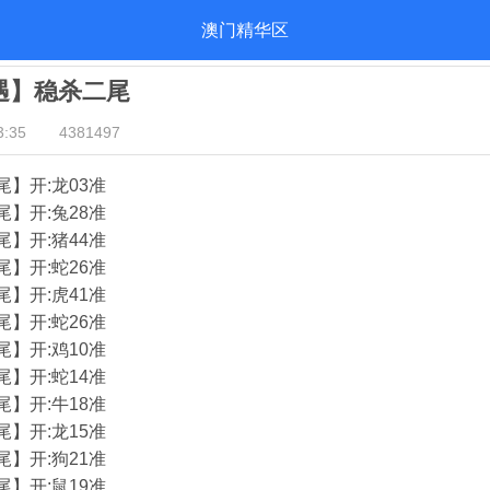
澳门精华区
奇遇】稳杀二尾
:35
4381497
尾】开:龙03准
尾】开:兔28准
尾】开:猪44准
尾】开:蛇26准
尾】开:虎41准
尾】开:蛇26准
尾】开:鸡10准
尾】开:蛇14准
尾】开:牛18准
尾】开:龙15准
尾】开:狗21准
尾】开:鼠19准