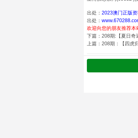
出处：
2023澳门正版
出处：
www.670288.co
欢迎向您的朋友推荐本
下篇：208期:【夏日
上篇：208期：【四虎