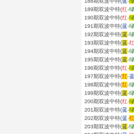
188期双波中特(
蓝
-
189期双波中特(
红
-
190期双波中特(
红
-
191期双波中特(
蓝
-
192期双波中特(
蓝
-
193期双波中特(
蓝
-
194期双波中特(
蓝
-
195期双波中特(
蓝
-
196期双波中特(
红
-
197期双波中特(
红
-
198期双波中特(
红
-
199期双波中特(
蓝
-
200期双波中特(
红
-
201期双波中特(
蓝
-
202期双波中特(
蓝
-
203期双波中特(
蓝
-