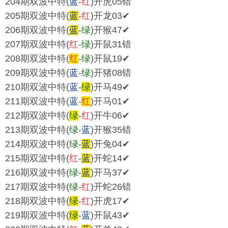
204期双波中特(
蓝
-
红
)开虎05错
205期双波中特(
蓝
-
红
)开龙03✔
206期双波中特(
蓝
-
绿
)开猴47✔
207期双波中特(
红
-
绿
)开鼠31错
208期双波中特(
红
-
绿
)开鼠19✔
209期双波中特(
蓝
-
绿
)开猪08错
210期双波中特(
蓝
-
绿
)开马49✔
211期双波中特(
蓝
-
红
)开马01✔
212期双波中特(
绿
-
红
)开牛06✔
213期双波中特(
绿
-
蓝
)开猴35错
214期双波中特(
绿
-
蓝
)开兔04✔
215期双波中特(
红
-
蓝
)开蛇14✔
216期双波中特(
绿
-
蓝
)开马37✔
217期双波中特(
绿
-
红
)开蛇26错
218期双波中特(
绿
-
红
)开虎17✔
219期双波中特(
绿
-
蓝
)开鼠43✔