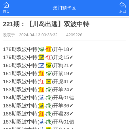
澳门精华区
首页
返回
221期：【川岛出逃】双波中特
发表于：2024-04-13 00:33:32
4209226
178期双波中特(
绿
-
红
)开牛18✔
179期双波中特(
蓝
-
红
)开龙15✔
180期双波中特(
蓝
-
绿
)开狗21✔
181期双波中特(
红
-
绿
)开鼠19✔
182期双波中特(
红
-
蓝
)开虎41✔
183期双波中特(
红
-
绿
)开羊24✔
184期双波中特(
蓝
-
绿
)开马01错
185期双波中特(
蓝
-
绿
)开羊36✔
186期双波中特(
红
-
绿
)开猴23✔
187期双波中特(
蓝
-
绿
)开马01错