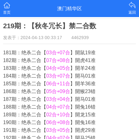
澳门精华区
首页
返回
219期：【秋冬冗长】禁二合数
发表于：2024-04-13 00:33:17
4462939
181期：绝杀二合【
03合+07合
】開鼠19准
182期：绝杀二合【
07合+08合
】開虎41准
183期：绝杀二合【
04合+05合
】開羊24准
184期：绝杀二合【
03合+07合
】開马01准
185期：绝杀二合【
06合+11合
】開羊36准
186期：绝杀二合【
05合+09合
】開猴23错
187期：绝杀二合【
03合+04合
】開马01准
188期：绝杀二合【
04合+07合
】開兔16错
189期：绝杀二合【
02合+10合
】開龙15准
190期：绝杀二合【
06合+08合
】開兔16准
191期：绝杀二合【
03合+05合
】開虎29准
192期：绝杀二合【
04合+07合
】開马25错