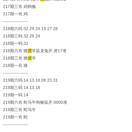
217期三肖:鸡狗猴
217期一肖:鸡
-----------------
218期六码:32.29.24.19.27.28
218期三码:
32.29.24
218期一码:32
218期六肖:猪
虎
羊鼠龙兔开:虎17准
218期三肖:猪
虎
羊
218期一肖:猪
-----------------
219期六码:14.13.18.09.23.31
219
期三码:
14.13.18
219
期一码:14
219
期六肖:蛇马牛狗猴鼠开:0000准
219
期三肖:蛇马牛
219
期一肖:蛇
-----------------