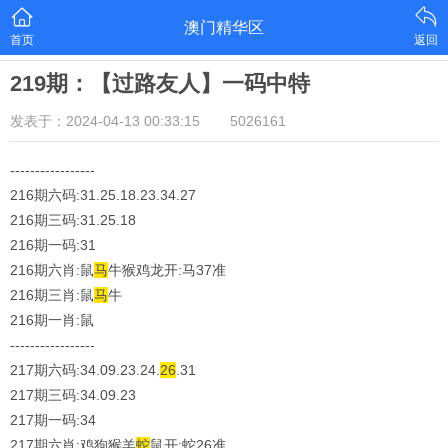
澳门精华区
首页
返回
219期：【过路友人】一码中特
发表于：2024-04-13 00:33:15
5026161
-----------------
216期六码:31.25.18.23.34.27
216期三码:
31.25.18
216期一码:31
216期六肖:鼠
马
牛猴鸡龙开:马37准
216期三肖:鼠
马
牛
216期一肖:鼠
-----------------
217期六码:34.09.23.24.
26
.31
217期三码:
34.09.23
217期一码:34
217期六肖:鸡狗猴羊
蛇
鼠开:蛇26准